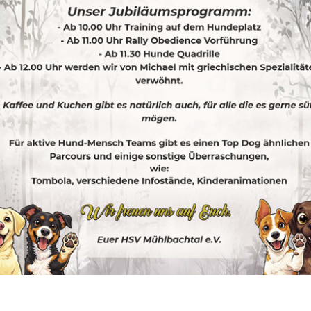
MITTWOCHS
ab 16.00 Uhr
BEGLEITHUND
E
Trainingsort:
Hundesportplatz/Stadttraining in
Sulz/Neckar
Übungsleitung
: Barbara