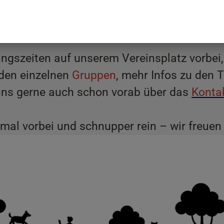
ngszeiten auf unserem Vereinsplatz vorbei
 den einzelnen
Gruppen
, mehr Infos zu den T
uns gerne auch schon vorab über das
Konta
al vorbei und schnupper rein – wir freuen