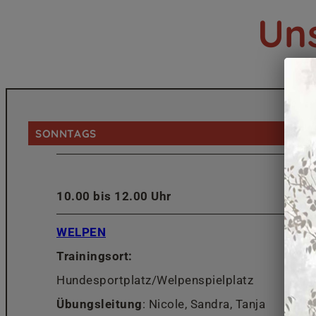
Uns
SONNTAGS
10.00 bis 12.00 Uhr
WELPEN
Trainingsort:
Hundesportplatz/Welpenspielplatz
Übungsleitung
: Nicole, Sandra, Tanja