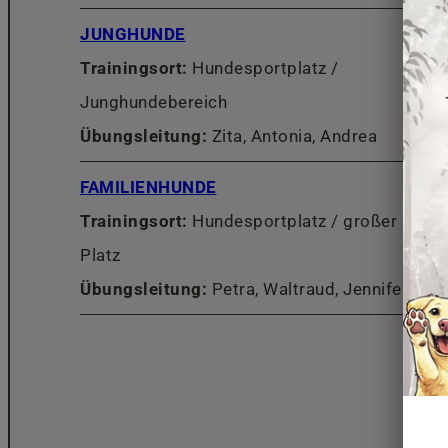
JUNGHUNDE
Trainingsort:
Hundesportplatz /
Junghundebereich
Übungsleitung:
Zita, Antonia, Andrea
FAMILIENHUNDE
Trainingsort:
Hundesportplatz / großer
Platz
Übungsleitung:
Petra, Waltraud, Jennifer