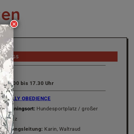
ten
×
REITAGS
16.00 bis 17.30 Uhr
RALLY OBEDIENCE
Trainingsort:
Hundesportplatz / großer
Platz
Übungsleitung:
Karin, Waltraud