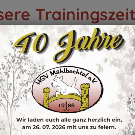
ere Trainingszei
DIENSTAGS
F
ab 18.00 Uhr
ALLTAGSTRAINING
Trainingsort:
wechselnde Locations
!
Übungsleitung
: Angela