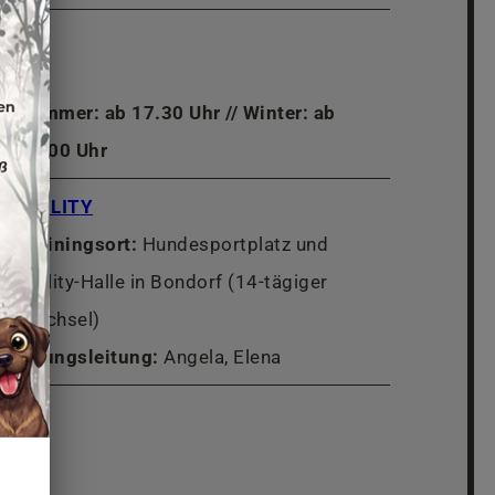
Sommer: ab 17.30 Uhr // Winter: ab
15.00 Uhr
AGILIT
Y
Trainingsort:
Hundesportplatz und
Agility-Halle in Bondorf (14-tägiger
Wechsel)
Übungsleitung:
Angela, Elena